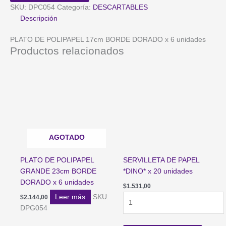
BORDE
SKU:
DPC054
Categoría:
DESCARTABLES
DORADO
Descripción
x
6
PLATO DE POLIPAPEL 17cm BORDE DORADO x 6 unidades
unidades
Productos relacionados
cantidad
AGOTADO
PLATO DE POLIPAPEL
SERVILLETA DE PAPEL
GRANDE 23cm BORDE
*DINO* x 20 unidades
DORADO x 6 unidades
$
1.531,00
SERVILLETA
Leer más
SKU:
$
2.144,00
DE
DPG054
PAPEL