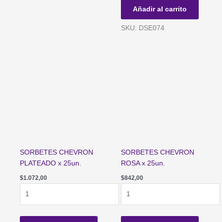
*DINO*
Añadir al carrito
x
20
SKU: DSE074
unidades
cantidad
SORBETES CHEVRON
SORBETES CHEVRON
PLATEADO x 25un.
ROSA x 25un.
$
1.072,00
$
842,00
SORBETES
SORBETES
CHEVRON
CHEVRON
PLATEADO
ROSA
x
x