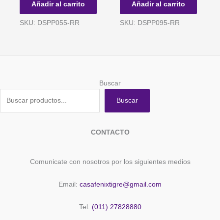
Añadir al carrito
Añadir al carrito
25un.
25un.
cantidad
cantidad
SKU: DSPP055-RR
SKU: DSPP095-RR
Buscar
Buscar
CONTACTO
Comunicate con nosotros por los siguientes medios
Email:
casafenixtigre@gmail.com
Tel:
(011) 27828880