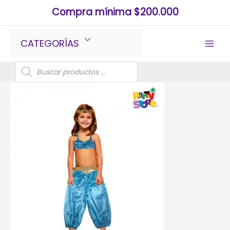
Ir
Compra mínima $200.000
al
contenido
CATEGORÍAS
Búsqueda
de
productos