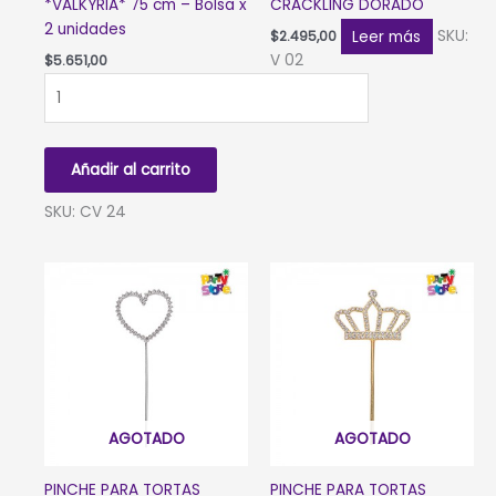
*VALKYRIA* 75 cm – Bolsa x
CRACKLING DORADO
2 unidades
Leer más
SKU:
$
2.495,00
V 02
$
5.651,00
CAÑA
VOLADORA
*VALKYRIA*
75
Añadir al carrito
cm
-
SKU: CV 24
Bolsa
x
2
unidades
cantidad
AGOTADO
AGOTADO
PINCHE PARA TORTAS
PINCHE PARA TORTAS