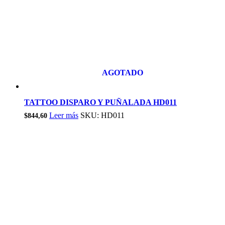
AGOTADO
TATTOO DISPARO Y PUÑALADA HD011
Leer más
SKU: HD011
$
844,60