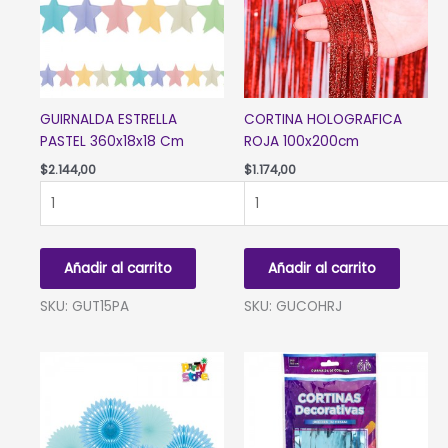
GUIRNALDA ESTRELLA
CORTINA HOLOGRAFICA
PASTEL 360x18x18 Cm
ROJA 100x200cm
$
2.144,00
$
1.174,00
GUIRNALDA
CORTINA
ESTRELLA
HOLOGRAFICA
PASTEL
ROJA
360x18x18
100x200cm
Añadir al carrito
Añadir al carrito
Cm
cantidad
cantidad
SKU: GUT15PA
SKU: GUCOHRJ