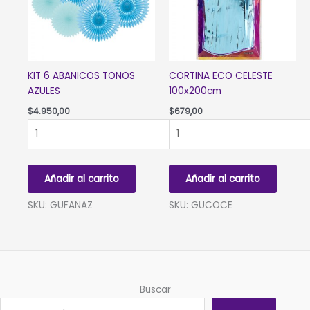
KIT 6 ABANICOS TONOS
CORTINA ECO CELESTE
AZULES
100x200cm
$
4.950,00
$
679,00
KIT
CORTINA
6
ECO
ABANICOS
CELESTE
TONOS
100x200cm
Añadir al carrito
Añadir al carrito
AZULES
cantidad
cantidad
SKU: GUFANAZ
SKU: GUCOCE
Buscar