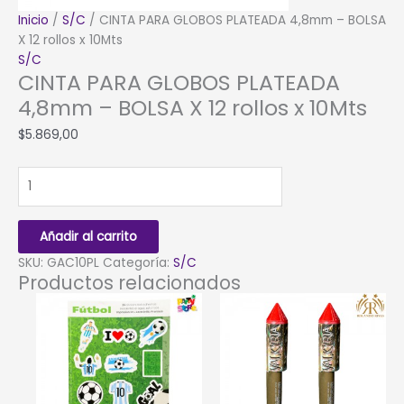
Inicio
/
S/C
/ CINTA PARA GLOBOS PLATEADA 4,8mm – BOLSA
X 12 rollos x 10Mts
S/C
CINTA PARA GLOBOS PLATEADA
4,8mm – BOLSA X 12 rollos x 10Mts
$
5.869,00
CINTA
PARA
GLOBOS
PLATEADA
Añadir al carrito
4,8mm
SKU:
GAC10PL
Categoría:
S/C
-
Productos relacionados
BOLSA
X
12
rollos
x
10Mts