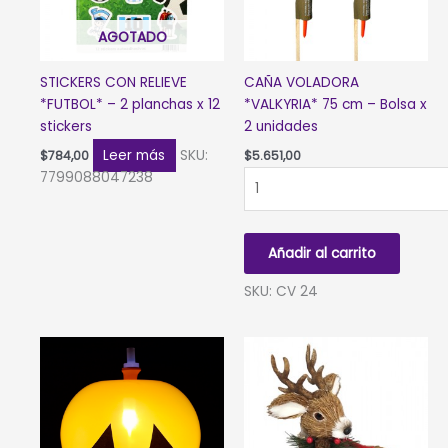
cantidad
AGOTADO
STICKERS CON RELIEVE
CAÑA VOLADORA
*FUTBOL* – 2 planchas x 12
*VALKYRIA* 75 cm – Bolsa x
stickers
2 unidades
Leer más
SKU:
$
784,00
$
5.651,00
CAÑA
7799088047238
VOLADORA
*VALKYRIA*
75
Añadir al carrito
cm
-
SKU: CV 24
Bolsa
x
2
unidades
cantidad