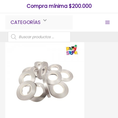
Ir
Compra mínima $200.000
al
contenido
CATEGORÍAS
Búsqueda
de
productos