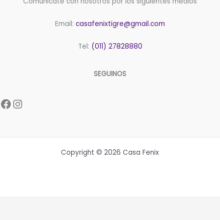
Comunicate con nosotros por los siguientes medios
Email:
casafenixtigre@gmail.com
Tel:
(011) 27828880
SEGUINOS
Facebook
Instagram
Copyright © 2026 Casa Fenix