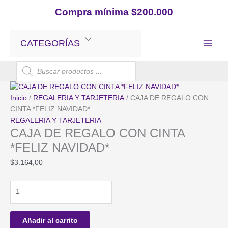
Ir
Compra mínima $200.000
al
contenido
CATEGORÍAS
Búsqueda
de
productos
Inicio
/
REGALERIA Y TARJETERIA
/ CAJA DE REGALO CON
CINTA *FELIZ NAVIDAD*
REGALERIA Y TARJETERIA
CAJA DE REGALO CON CINTA
*FELIZ NAVIDAD*
$
3.164,00
CAJA
DE
REGALO
CON
Añadir al carrito