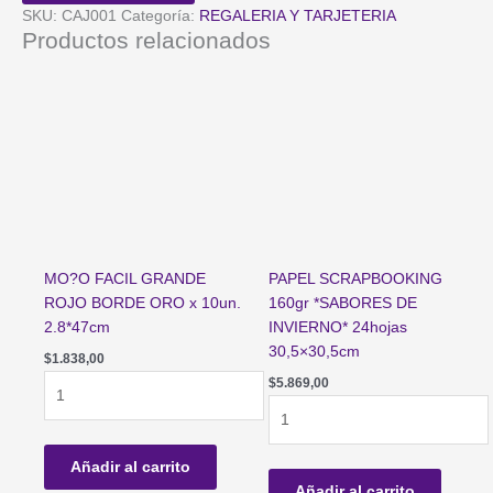
CINTA
SKU:
CAJ001
Categoría:
REGALERIA Y TARJETERIA
*FELIZ
Productos relacionados
NAVIDAD*
cantidad
MO?O FACIL GRANDE
PAPEL SCRAPBOOKING
ROJO BORDE ORO x 10un.
160gr *SABORES DE
2.8*47cm
INVIERNO* 24hojas
30,5×30,5cm
$
1.838,00
MO?
$
5.869,00
O
PAPEL
FACIL
SCRAPBOOKING
GRANDE
160gr
Añadir al carrito
ROJO
*SABORES
Añadir al carrito