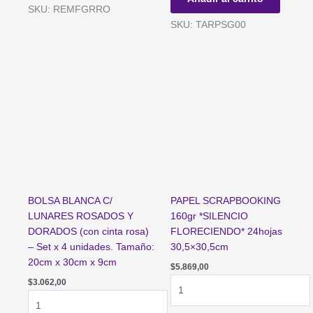
BORDE
DE
SKU: REMFGRRO
ORO
INVIERNO*
SKU: TARPSG00
x
24hojas
10un.
30,5x30,5cm
2.8*47cm
cantidad
cantidad
BOLSA BLANCA C/
PAPEL SCRAPBOOKING
LUNARES ROSADOS Y
160gr *SILENCIO
DORADOS (con cinta rosa)
FLORECIENDO* 24hojas
– Set x 4 unidades. Tamaño:
30,5×30,5cm
20cm x 30cm x 9cm
$
5.869,00
PAPEL
$
3.062,00
BOLSA
SCRAPBOOKING
BLANCA
160gr