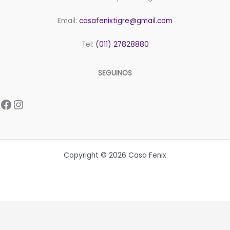
Email:
casafenixtigre@gmail.com
Tel:
(011) 27828880
SEGUINOS
Facebook
Instagram
Copyright © 2026 Casa Fenix