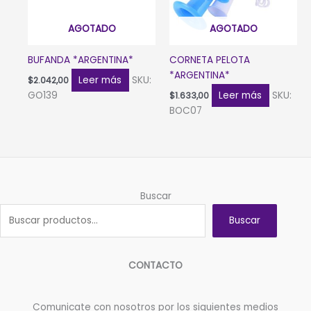
AGOTADO
AGOTADO
BUFANDA *ARGENTINA*
CORNETA PELOTA
*ARGENTINA*
Leer más
SKU:
$
2.042,00
GO139
Leer más
SKU:
$
1.633,00
BOC07
Buscar
Buscar
CONTACTO
Comunicate con nosotros por los siguientes medios