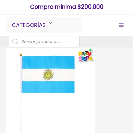
Ir
Compra mínima $200.000
al
contenido
CATEGORÍAS
Búsqueda
de
productos