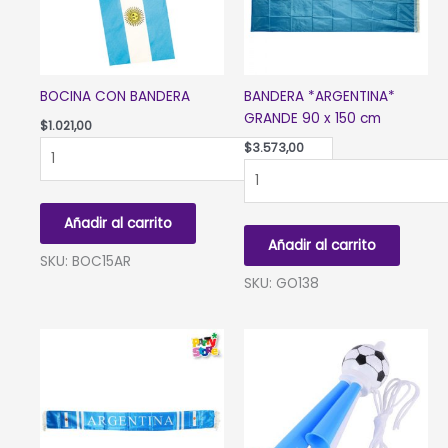
BOCINA CON BANDERA
BANDERA *ARGENTINA*
GRANDE 90 x 150 cm
$
1.021,00
BOCINA
$
3.573,00
CON
BANDERA
BANDERA
*ARGENTINA*
cantidad
GRANDE
Añadir al carrito
90
Añadir al carrito
x
SKU: BOC15AR
150
SKU: GO138
cm
cantidad