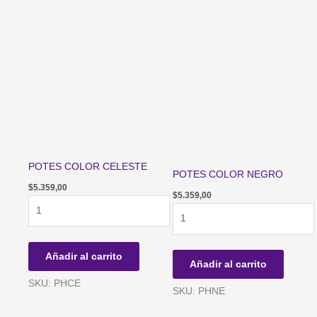
POTES COLOR CELESTE
POTES COLOR NEGRO
$
5.359,00
$
5.359,00
POTES
POTES
COLOR
COLOR
CELESTE
NEGRO
cantidad
cantidad
Añadir al carrito
Añadir al carrito
SKU: PHCE
SKU: PHNE