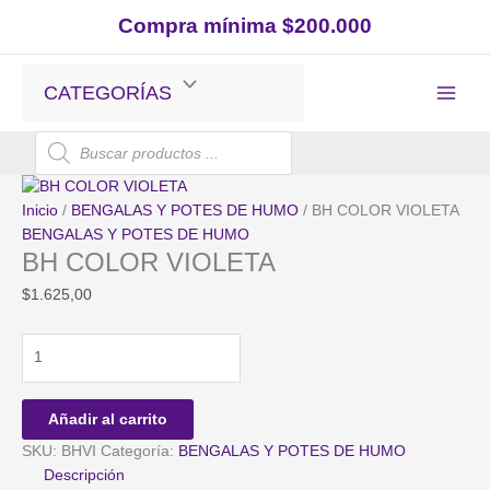
Ir
Compra mínima $200.000
al
contenido
CATEGORÍAS
Búsqueda
de
productos
Inicio
/
BENGALAS Y POTES DE HUMO
/ BH COLOR VIOLETA
BENGALAS Y POTES DE HUMO
BH COLOR VIOLETA
$
1.625,00
BH
COLOR
VIOLETA
cantidad
Añadir al carrito
SKU:
BHVI
Categoría:
BENGALAS Y POTES DE HUMO
Descripción