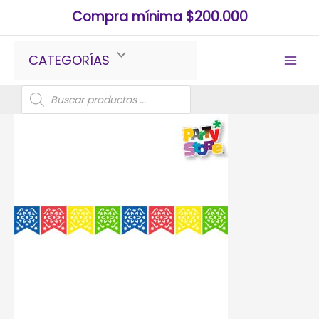
Ir
Compra mínima $200.000
al
contenido
CATEGORÍAS
Búsqueda
de
productos