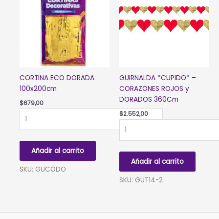
CORTINA ECO DORADA
GUIRNALDA *CUPIDO* –
100x200cm
CORAZONES ROJOS y
DORADOS 360Cm
$
679,00
CORTINA
$
2.552,00
ECO
GUIRNALDA
DORADA
*CUPIDO*
100x200cm
-
Añadir al carrito
cantidad
CORAZONES
Añadir al carrito
ROJOS
SKU: GUCODO
y
SKU: GUT14-2
DORADOS
360Cm
cantidad