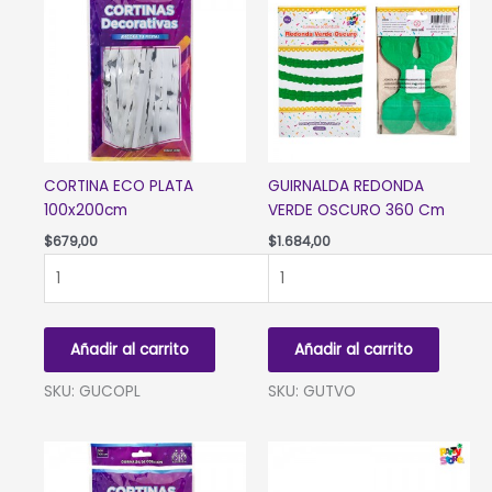
CORTINA ECO PLATA
GUIRNALDA REDONDA
100x200cm
VERDE OSCURO 360 Cm
$
679,00
$
1.684,00
CORTINA
GUIRNALDA
ECO
REDONDA
PLATA
VERDE
100x200cm
OSCURO
Añadir al carrito
Añadir al carrito
cantidad
360
Cm
SKU: GUCOPL
SKU: GUTVO
cantidad