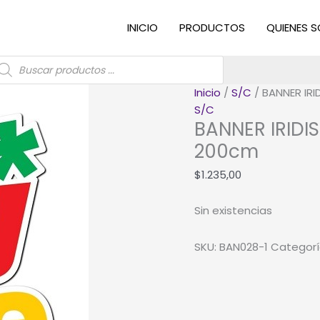
INICIO
PRODUCTOS
QUIENES 
úsqueda
e
roductos
Inicio
/
S/C
/ BANNER IRI
S/C
BANNER IRIDI
200cm
$
1.235,00
Sin existencias
SKU:
BAN028-1
Categorí