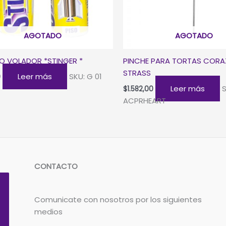
AGOTADO
AGOTADO
O VOLADOR *STINGER *
PINCHE PARA TORTAS COR
STRASS
Leer más
SKU: G 01
0
Leer más
S
$
1.582,00
ACPRHEART
CONTACTO
Comunicate con nosotros por los siguientes
medios