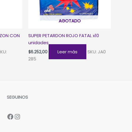
AGOTADO
AZON CON
SUPER PETARDON ROJO FATAL x10
unidades
KU:
Leer más
SKU: JA0
$
6.252,00
285
SEGUINOS
Facebook
Instagram