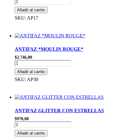
ANTIFAZ
BATI
Añadir al carrito
cantidad
SKU: AP17
ANTIFAZ *MOULIN ROUGE*
$
2.746,00
ANTIFAZ
*MOULIN
Añadir al carrito
ROUGE*
cantidad
SKU: AP30
ANTIFAZ GLITTER CON ESTRELLAS
$
970,00
ANTIFAZ
GLITTER
Añadir al carrito
CON