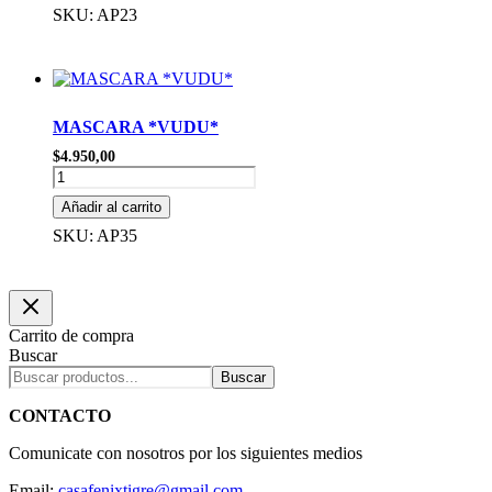
ESTRELLAS
SKU: AP23
cantidad
MASCARA *VUDU*
$
4.950,00
MASCARA
*VUDU*
Añadir al carrito
cantidad
SKU: AP35
Carrito de compra
Buscar
Buscar
CONTACTO
Comunicate con nosotros por los siguientes medios
Email:
casafenixtigre@gmail.com