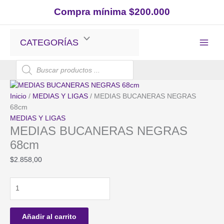
Ir
Compra mínima $200.000
al
contenido
CATEGORÍAS
Búsqueda
de
productos
Inicio
/
MEDIAS Y LIGAS
/ MEDIAS BUCANERAS NEGRAS
68cm
MEDIAS Y LIGAS
MEDIAS BUCANERAS NEGRAS
68cm
$
2.858,00
MEDIAS
BUCANERAS
NEGRAS
68cm
Añadir al carrito