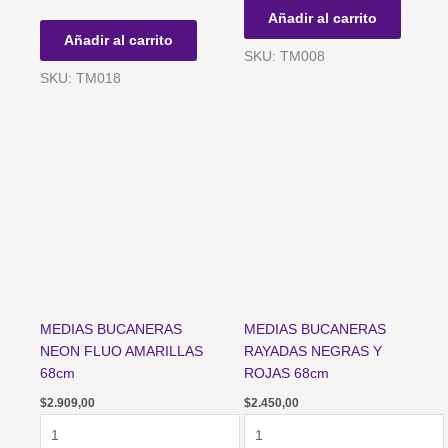
RAYADAS
O
Añadir al carrito
AZULES
NEGRO
Añadir al carrito
Y
7/8
SKU: TM008
BLANCAS
cantidad
SKU: TM018
68cm
cantidad
MEDIAS BUCANERAS
MEDIAS BUCANERAS
NEON FLUO AMARILLAS
RAYADAS NEGRAS Y
68cm
ROJAS 68cm
$
2.909,00
$
2.450,00
MEDIAS
MEDIAS
BUCANERAS
BUCANERAS