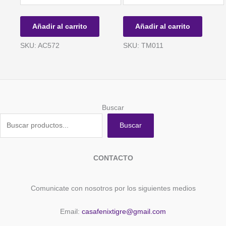
NEON
RAYADAS
FLUO
NEGRAS
Añadir al carrito
Añadir al carrito
AMARILLAS
Y
68cm
ROJAS
SKU: AC572
SKU: TM011
cantidad
68cm
cantidad
Buscar
Buscar
CONTACTO
Comunicate con nosotros por los siguientes medios
Email:
casafenixtigre@gmail.com