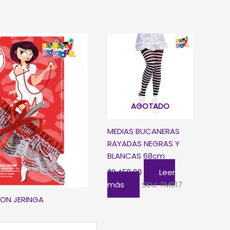
AGOTADO
MEDIAS BUCANERAS
RAYADAS NEGRAS Y
BLANCAS 68cm
Leer
$
2.450,00
más
SKU: TM017
CON JERINGA