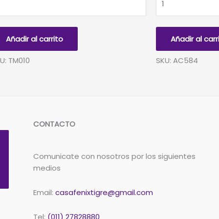
GRAS
ENFERMERA
CON
D
JERINGA
Añadir al carrito
Añadir al carr
OMBOS
cantidad
8
U: TM010
SKU: AC584
ntidad
CONTACTO
Comunicate con nosotros por los siguientes
medios
Email:
casafenixtigre@gmail.com
Tel:
(011) 27828880