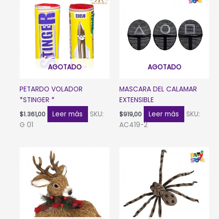
AGOTADO
AGOTADO
PETARDO VOLADOR
MASCARA DEL CALAMAR
*STINGER *
EXTENSIBLE
Leer más
SKU:
Leer más
SKU:
$
1.361,00
$
919,00
G 01
AC419-2