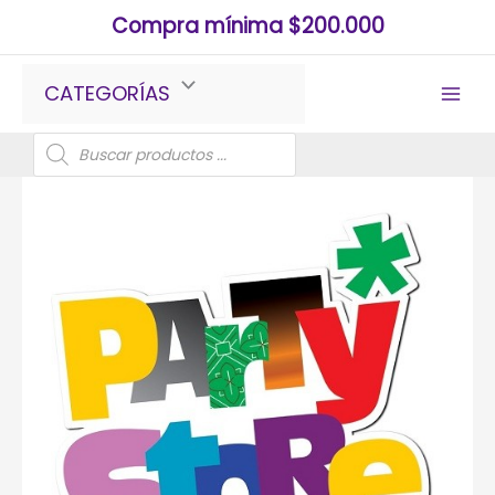
Ir
Compra mínima $200.000
al
contenido
CATEGORÍAS
Búsqueda
de
productos