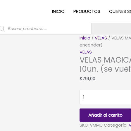
INICIO
PRODUCTOS
QUIENES 
úsqueda
e
roductos
Inicio
/
VELAS
/ VELAS MA
encender)
VELAS
VELAS MAGICA
10un. (se vue
$
791,00
VELAS
MAGICAS
MULTICOLORES
-
Añadir al carrito
Blister
SKU:
VMMU
Categoría:
x