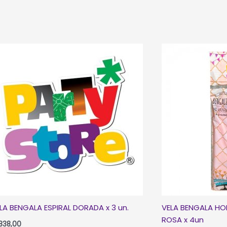
10un.
(se
vuelven
a
encender)
cantidad
LA BENGALA ESPIRAL DORADA x 3 un.
VELA BENGALA HO
ROSA x 4un
.838,00