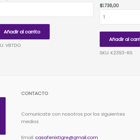
LA
$
1.736,00
NGALA
VELA
PIRAL
BENGALA
ORADA
HOLOGRAFICA
Añadir al carrito
ROSA
Añadir al carr
LLAMA
U: VBTDO
.
ROSA
SKU: K2393-RS
ntidad
x
4un
cantidad
CONTACTO
Comunicate con nosotros por los siguientes
medios
Email:
casafenixtigre@gmail.com